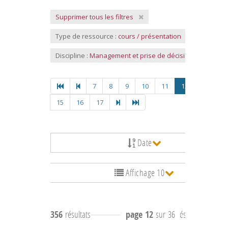
Supprimer tous les filtres
Type de ressource :
cours / présentation
Discipline :
Management et prise de décision
7
8
9
10
11
12
13
14
15
16
17
Date
Affichage 10
356
résultats
page 12
sur 36
résultats
111 à 