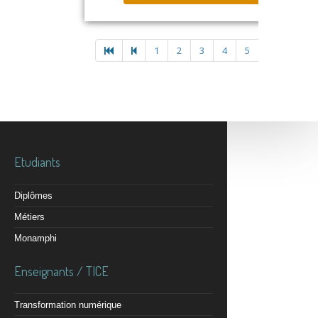
1
2
3
4
5
Etudiants
Diplômes
Métiers
Monamphi
Enseignants / TICE
Transformation numérique