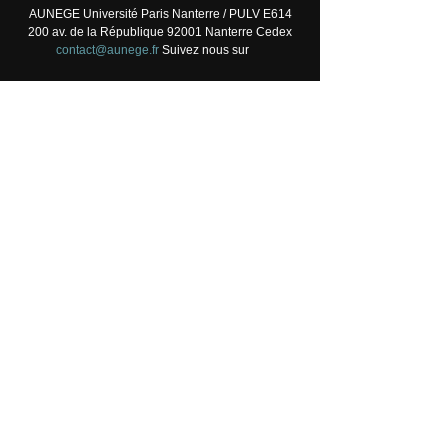
AUNEGE Université Paris Nanterre / PULV E614
200 av. de la République 92001 Nanterre Cedex
contact@aunege.fr
Suivez nous sur