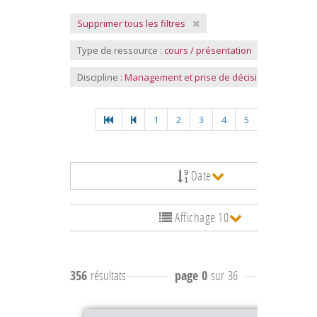
Supprimer tous les filtres
Type de ressource :
cours / présentation
Discipline :
Management et prise de décision
1
2
3
4
5
Date
Affichage 10
356
résultats
page 0
sur 36
résultats
-9