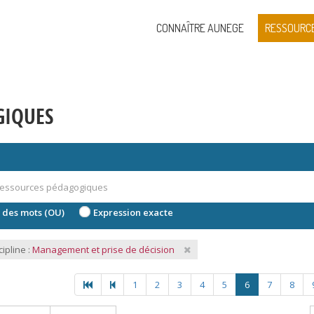
CONNAÎTRE AUNEGE
RESSOURC
GIQUES
 des mots (OU)
Expression exacte
cipline :
Management et prise de décision
1
2
3
4
5
6
7
8