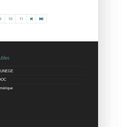
9
10
11
utiles
 AUNEGE
OOC
mérique