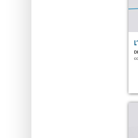
L
D
co