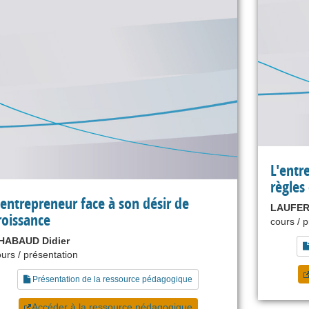
L'entr
règles
'entrepreneur face à son désir de
LAUFER
roissance
cours / 
HABAUD Didier
urs / présentation
Présentation de la ressource pédagogique
Accéder à la ressource pédagogique