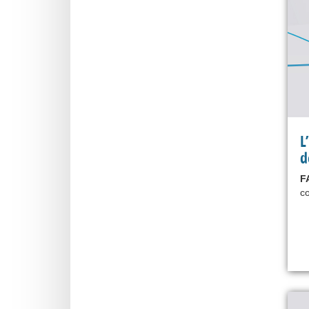
L
d
F
co