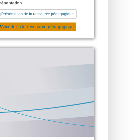
présentation
Présentation de la ressource pédagogique
Accéder à la ressource pédagogique