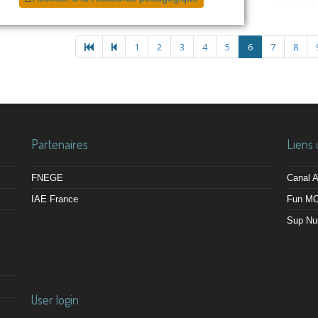
1
2
3
4
5
6
7
8
Partenaires
Liens 
FNEGE
Canal
IAE France
Fun M
Sup Nu
User login