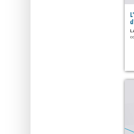
L
d
L
co