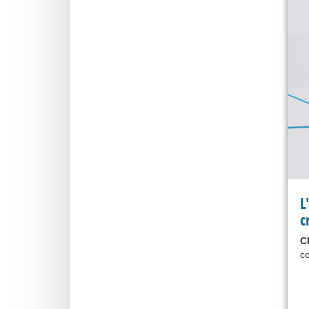
L
c
C
co