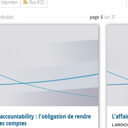
Imprimer
Flux RSS
ésultats
page 6
sur 37
'accountability : l'obligation de rendre
L'affa
es comptes
LAROCHE