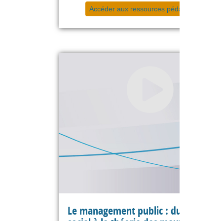
Accéder aux ressources pédagogiques
Le management public : du bien êtr