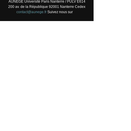
AUNEGE Université Paris Nanterre / PULV E614
200 av. de la République 92001 Nanterre Cedex
contact@aunege.fr
Suivez nous sur