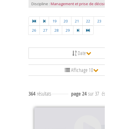
Discipline :
Management et prise de décision
19
20
21
22
23
24
25
26
27
28
29
Date
Affichage 10
364
résultats
page 24
sur 37
résultats
231 à 