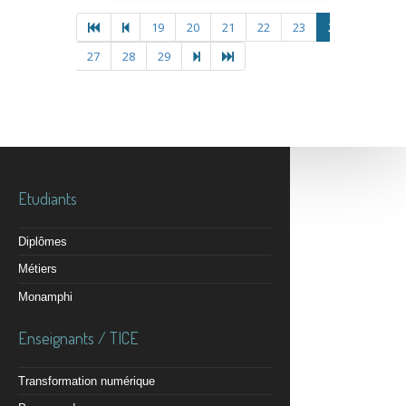
19
20
21
22
23
24
25
2
27
28
29
Etudiants
Diplômes
Métiers
Monamphi
Enseignants / TICE
Transformation numérique