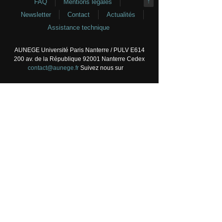
FAQ
Mentions légales
↑
Newsletter
Contact
Actualités
Assistance technique
AUNEGE Université Paris Nanterre / PULV E614
200 av. de la République 92001 Nanterre Cedex
contact@aunege.fr
Suivez nous sur