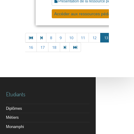
Présentation de la ressource pédagogique
Accéder aux ressources pédagogiques
8
9
10
11
12
13
14
15
16
17
18
Etudiants
Diplômes
Métiers
Monamphi