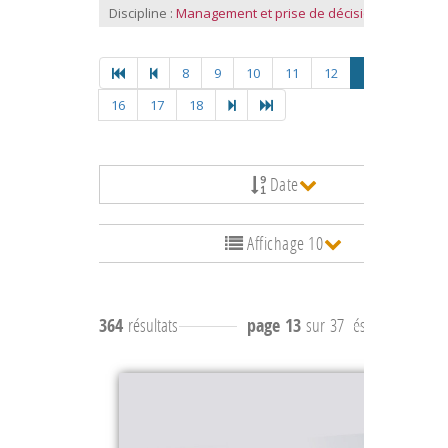
Discipline :
Management et prise de décision
8
9
10
11
12
13
14
1
16
17
18
Date
Affichage 10
364
résultats
page 13
sur 37
résultats
121 à 