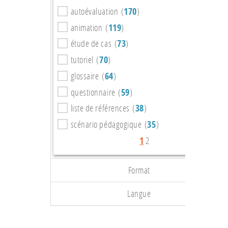
autoévaluation (
170
)
animation (
119
)
étude de cas (
73
)
tutoriel (
70
)
glossaire (
64
)
questionnaire (
59
)
liste de références (
38
)
scénario pédagogique (
35
)
1
2
Format
Langue