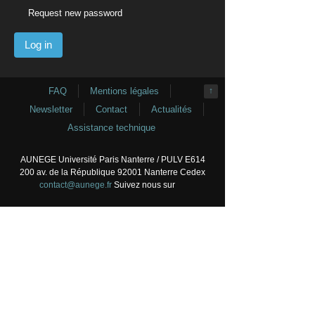
Request new password
FAQ
Mentions légales
↑
Newsletter
Contact
Actualités
Assistance technique
AUNEGE Université Paris Nanterre / PULV E614
200 av. de la République 92001 Nanterre Cedex
contact@aunege.fr
Suivez nous sur