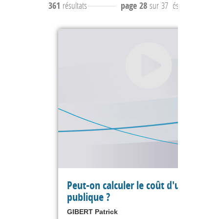
361
résultats
page 28
sur 37
résultats
271 à 
Peut-on calculer le coût d'une politi
publique ?
GIBERT Patrick