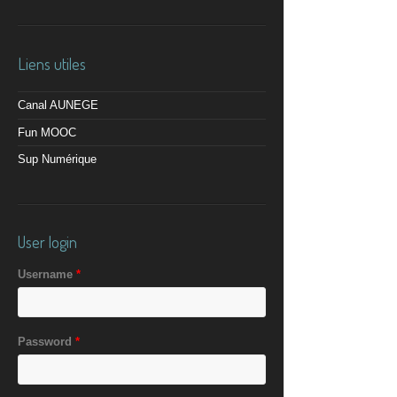
Liens utiles
Canal AUNEGE
Fun MOOC
Sup Numérique
User login
Username
*
Password
*