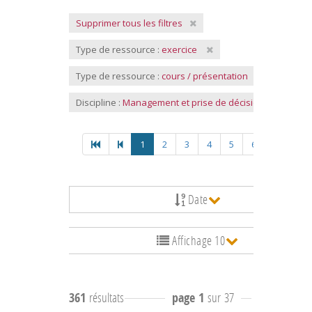
Supprimer tous les filtres
Type de ressource :
exercice
Type de ressource :
cours / présentation
Discipline :
Management et prise de décision
1
2
3
4
5
6
Date
Affichage 10
361
résultats
page 1
sur 37
résultats
1 à