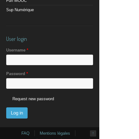
Fun MOOC
Sup Numérique
User login
Username
*
Password
*
Request new password
FAQ
Mentions légales
↑