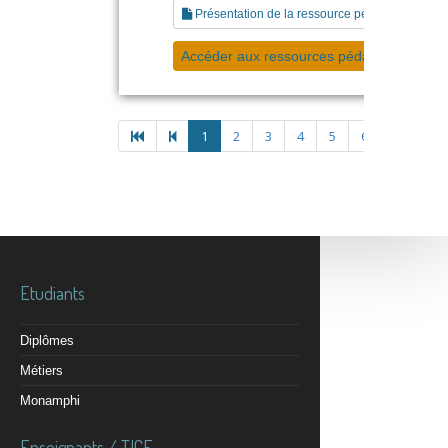
Présentation de la ressource pédagogique
Accéder aux ressources pédagogiques
1
2
3
4
5
6
Etudiants
Diplômes
Métiers
Monamphi
Enseignants / TICE