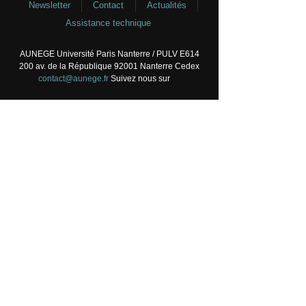
Newsletter
Contact
Actualités
Assistance technique
AUNEGE Université Paris Nanterre / PULV E614
200 av. de la République 92001 Nanterre Cedex
contact@aunege.fr
Suivez nous sur