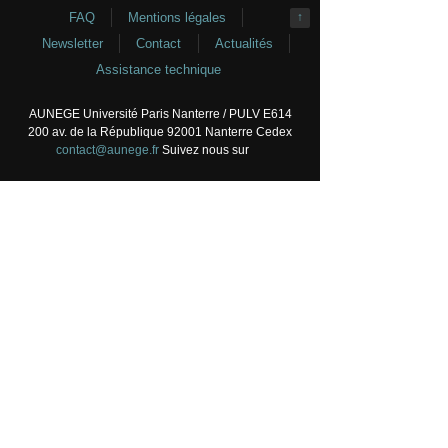
FAQ
Mentions légales
↑
Newsletter
Contact
Actualités
Assistance technique
AUNEGE Université Paris Nanterre / PULV E614
200 av. de la République 92001 Nanterre Cedex
contact@aunege.fr
Suivez nous sur