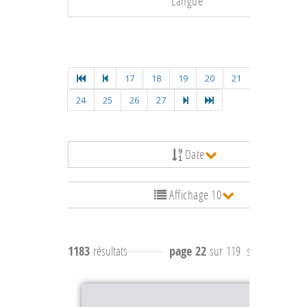
Langue
17
18
19
20
21
22
23
24
25
26
27
Date
Affichage 10
1183
résultats
page 22
sur 119
résultats
211 à 