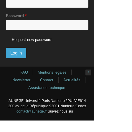
Password
*
Request new password
FAQ
Mentions légales
↑
Newsletter
Contact
Actualités
Assistance technique
AUNEGE Université Paris Nanterre / PULV E614
200 av. de la République 92001 Nanterre Cedex
contact@aunege.fr
Suivez nous sur