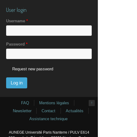
User login
Username
*
Password
*
Request new password
FAQ
Mentions légales
↑
Newsletter
Contact
Actualités
Assistance technique
AUNEGE Université Paris Nanterre / PULV E614