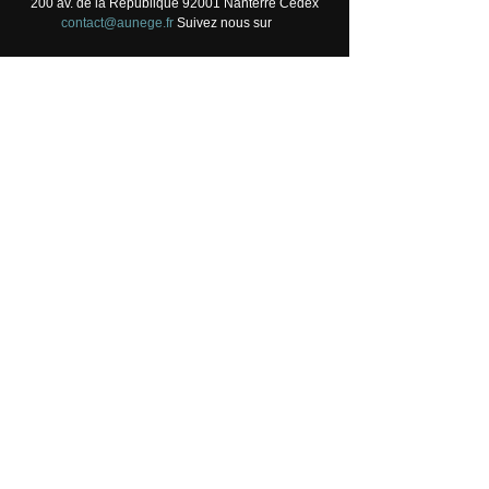
200 av. de la République 92001 Nanterre Cedex
contact@aunege.fr
Suivez nous sur