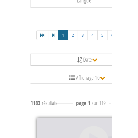
Langue
1
2
3
4
5
6
Date
Affichage 10
1183
résultats
page 1
sur 119
résultats
1 à