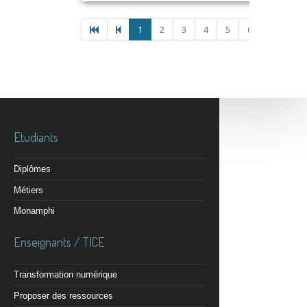
1
2
3
4
5
6
Etudiants
Diplômes
Métiers
Monamphi
Enseignants / TICE
Transformation numérique
Proposer des ressources