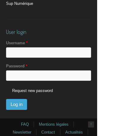
Sup Numérique
User login
Username
*
Password
*
Request new password
FAQ
Mentions légales
↑
Newsletter
Contact
Actualités