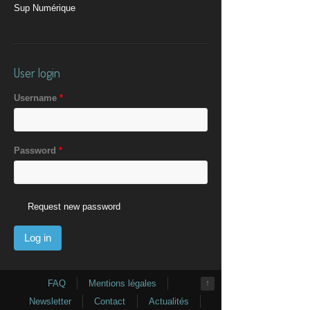
Sup Numérique
User login
Username
*
Password
*
Request new password
FAQ
Mentions légales
↑
Newsletter
Contact
Actualités