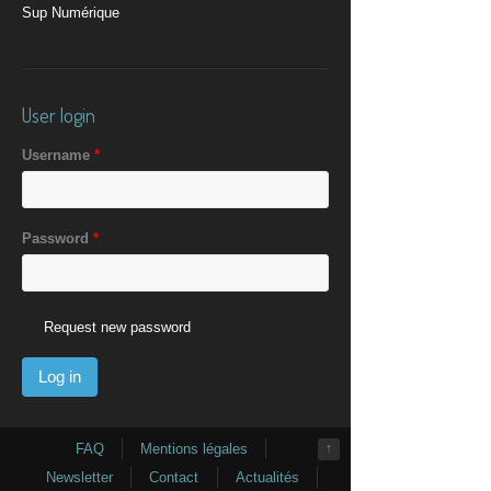
Sup Numérique
User login
Username
*
Password
*
Request new password
FAQ
Mentions légales
↑
Newsletter
Contact
Actualités