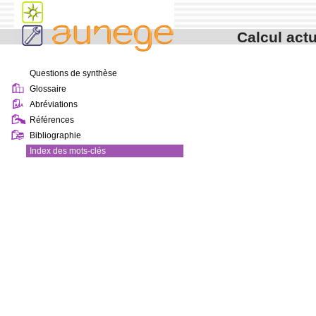
contenu
menu
navigation
Calcul actu
outils
pied de page
Questions de synthèse
Glossaire
Abréviations
Références
Bibliographie
Index des mots-clés