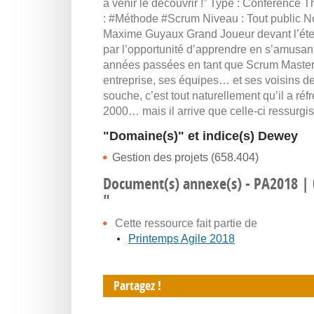
à venir le découvrir !” Type : Conférence T
: #Méthode #Scrum Niveau : Tout public No
Maxime Guyaux Grand Joueur devant l’étern
par l’opportunité d’apprendre en s’amusan
années passées en tant que Scrum Maste
entreprise, ses équipes… et ses voisins de 
souche, c’est tout naturellement qu’il a réf
2000… mais il arrive que celle-ci ressurgis
"Domaine(s)" et indice(s) Dewey
Gestion des projets (658.404)
Document(s) annexe(s) - PA2018 | 03 
"
Cette ressource fait partie de
Printemps Agile 2018
Partagez !