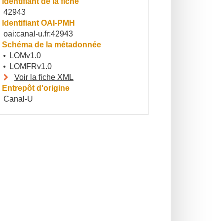
Identifiant de la fiche
42943
Identifiant OAI-PMH
oai:canal-u.fr:42943
Schéma de la métadonnée
LOMv1.0
LOMFRv1.0
Voir la fiche XML
Entrepôt d'origine
Canal-U