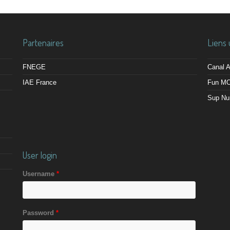
Partenaires
Liens 
FNEGE
Canal
IAE France
Fun M
Sup Nu
User login
Username
*
Password
*