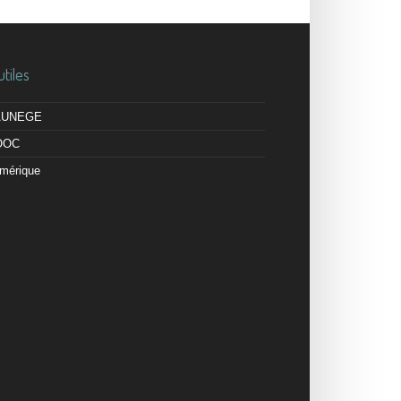
utiles
 AUNEGE
OOC
mérique