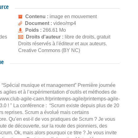
urce
Contenu :
image en mouvement
Document :
video/mp4
Poids :
266.61 Mo
des
Droits d'auteur :
libre de droits, gratuit
Droits réservés à l'éditeur et aux auteurs.
Creative Commons (BY NC)
ue
pécial musique et management” Première journée
agiles et à l’expérimentation d’outils et méthodes de
://www.club-agile-caen.fr/printemps-agile/printemps-agile-
m 3.0 ! " La conférence : “Scrum existe depuis plus de 20
rs reprises. Scrum a évolué mais certains
core. Qu’en est-il de vos pratiques de Scrum ? Je vous
e de découverte, sur la route des pionniers, des
crum. Ok, mais alors pourquoi ce titre ? Je vous invite