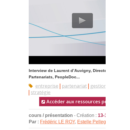
Interview de Laurent d’Auvigny, Directeur Alliances
Partenariats, PeopleDoc...
entreprise
partenariat
gestion
alliance
stratégie
Accéder aux ressources pédagogiqu
cours / présentation
- Création :
13-10-2017
Par :
Frédéric LE ROY
,
Estelle Pellegrin-Boucher