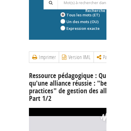
Recherche avancée
Tous les mots (ET)
Un des mots (OU)
Expression exacte
Imprimer
Version XML
Partager
Ressource pédagogique : Qu'est-ce
qu'une alliance réussie : "best
practices" de gestion des alliances –
Part 1/2