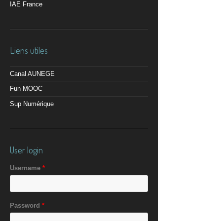
IAE France
Liens utiles
Canal AUNEGE
Fun MOOC
Sup Numérique
User login
Username
*
Password
*