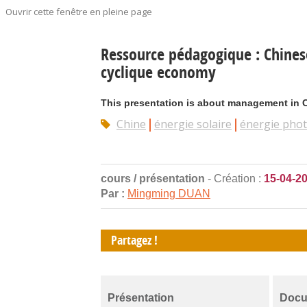
Ouvrir cette fenêtre en pleine page
Ressource pédagogique : Chines
cyclique economy
This presentation is about management in Ch
Chine
énergie solaire
énergie phot
cours / présentation
- Création :
15-04-2
Par :
Mingming DUAN
Partagez !
Présentation
Docu