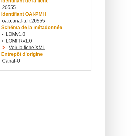
Identifiant de la fiche
20555
Identifiant OAI-PMH
oai:canal-u.fr:20555
Schéma de la métadonnée
LOMv1.0
LOMFRv1.0
Voir la fiche XML
Entrepôt d'origine
Canal-U