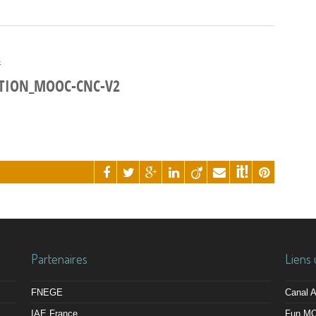
s
TATION_MOOC-CNC-V2
Partenaires
Liens 
FNEGE
Canal
IAE France
Fun M