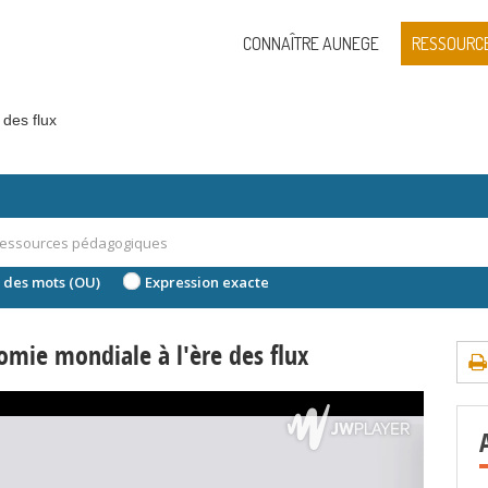
CONNAÎTRE AUNEGE
RESSOURC
 des flux
 des mots (OU)
Expression exacte
omie mondiale à l'ère des flux