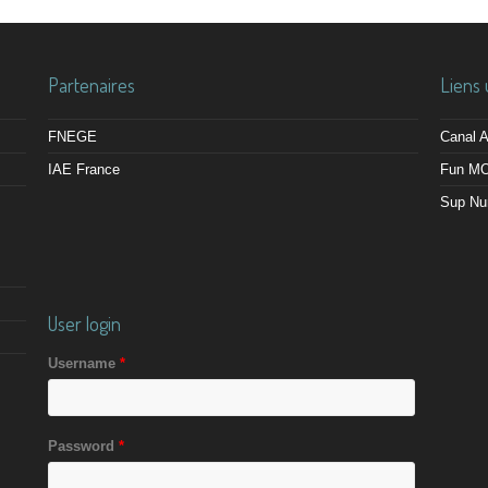
Partenaires
Liens 
FNEGE
Canal
IAE France
Fun M
Sup Nu
User login
Username
*
Password
*