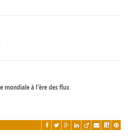
s
s
s
 mondiale à l'ère des flux