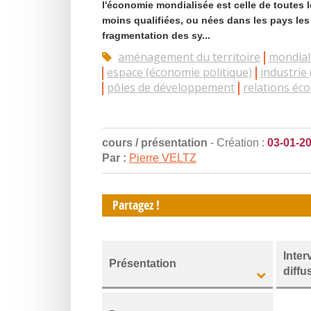
l'économie mondialisée est celle de toutes l
moins qualifiées, ou nées dans les pays les
fragmentation des sy...
aménagement du territoire
mondial
espace (économie politique)
industrie 
pôles de développement
relations éc
cours / présentation
- Création :
03-01-2
Par :
Pierre VELTZ
Partagez !
Inter
Présentation
diffu