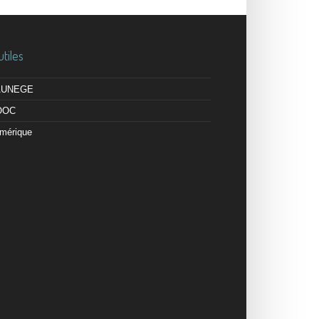
utiles
 AUNEGE
OOC
mérique