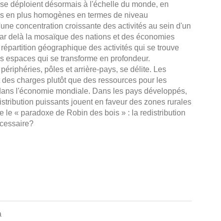
 se déploient désormais à l'échelle du monde, en
lus en plus homogènes en termes de niveau
ne concentration croissante des activités au sein d'un
par delà la mosaïque des nations et des économies
répartition géographique des activités qui se trouve
 les espaces qui se transforme en profondeur.
t périphéries, pôles et arrière-pays, se délite. Les
t des charges plutôt que des ressources pour les
s dans l'économie mondiale. Dans les pays développés,
ribution puissants jouent en faveur des zones rurales
e le « paradoxe de Robin des bois » : la redistribution
nécessaire?
a