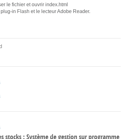
 le fichier et ouvrir index.html
 plug-in Flash et le lecteur Adobe Reader.
d
s
s
s
es stocks : Système de gestion sur programme