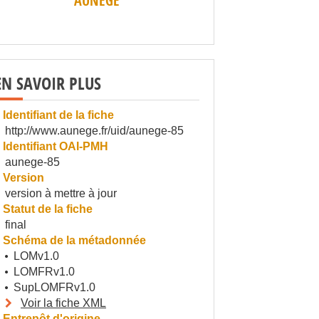
AUNEGE
EN SAVOIR PLUS
Identifiant de la fiche
http://www.aunege.fr/uid/aunege-85
Identifiant OAI-PMH
aunege-85
Version
version à mettre à jour
Statut de la fiche
final
Schéma de la métadonnée
LOMv1.0
LOMFRv1.0
SupLOMFRv1.0
Voir la fiche XML
Entrepôt d'origine