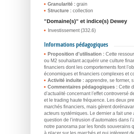
Granularité :
grain
Structure :
collection
"Domaine(s)" et indice(s) Dewey
Investissement (332.6)
Informations pédagogiques
Proposition d'utilisation :
Cette ressou
ou M2 souhaitant acquérir une culture fina
financiers dont les comportements font l'o
économiques et financiers complexes et con
Activité induite :
apprendre, se former, s
Commentaires pédagogiques :
Cette d
d'actualité concernant l'effet controversé d
et le trading haute fréquence. Les deux pr
marchés financiers, mais gèrent dorénava
acteurs systémiques. Le dernier a fait une
question de l'intrusion d'automates dans 
notre panorama par les fonds souverains qu
à placer sur les marchés et qui intègrent d