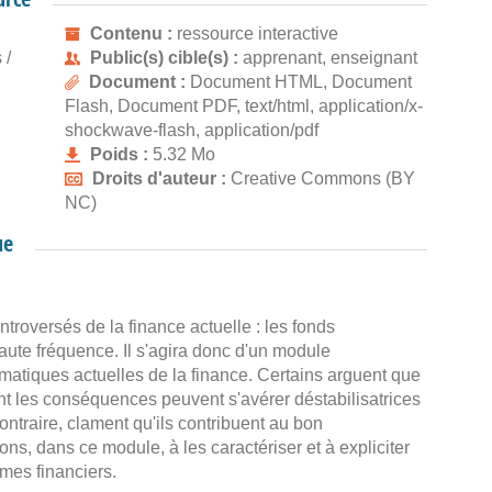
Contenu :
ressource interactive
 /
Public(s) cible(s) :
apprenant, enseignant
Document :
Document HTML, Document
Flash, Document PDF, text/html, application/x-
shockwave-flash, application/pdf
Poids :
5.32 Mo
Droits d'auteur :
Creative Commons (BY
NC)
ue
ntroversés de la finance actuelle : les fonds
aute fréquence. Il s'agira donc d'un module
atiques actuelles de la finance. Certains arguent que
nt les conséquences peuvent s'avérer déstabilisatrices
ontraire, clament qu'ils contribuent au bon
s, dans ce module, à les caractériser et à expliciter
tèmes financiers.