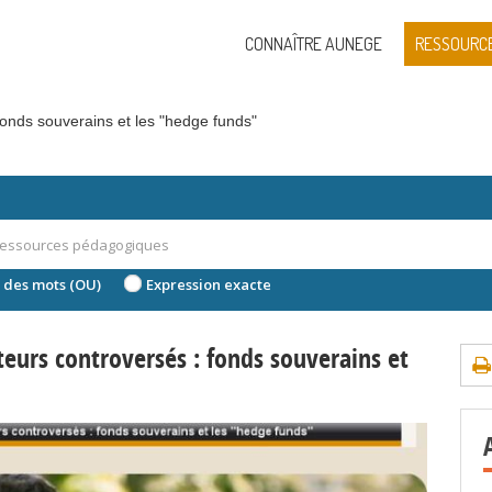
CONNAÎTRE AUNEGE
RESSOURC
fonds souverains et les "hedge funds"
 des mots (OU)
Expression exacte
eurs controversés : fonds souverains et