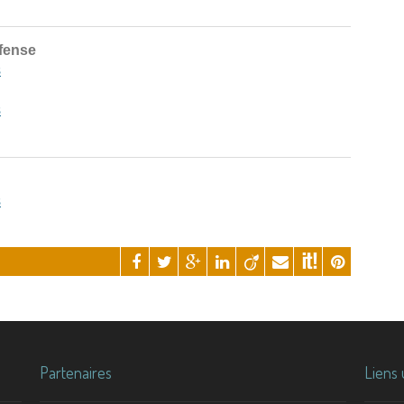
éfense
s
s
s
Partenaires
Liens 