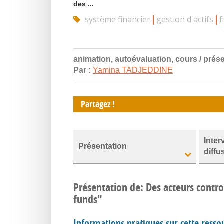
des ...
système financier
gestion d'actifs
f
animation, autoévaluation, cours / prése
Par :
Yamina TADJEDDINE
Partagez !
Inter
Présentation
diffu
Présentation de: Des acteurs contro
funds"
Informations pratiques sur cette resso