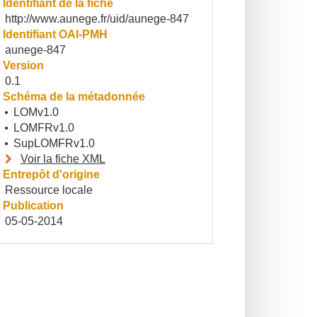
Identifiant de la fiche
http://www.aunege.fr/uid/aunege-847
Identifiant OAI-PMH
aunege-847
Version
0.1
Schéma de la métadonnée
LOMv1.0
LOMFRv1.0
SupLOMFRv1.0
Voir la fiche XML
Entrepôt d'origine
Ressource locale
Publication
05-05-2014