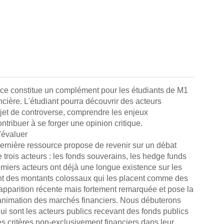
rce constitue un complément pour les étudiants de M1
ncière. L'étudiant pourra découvrir des acteurs
bjet de controverse, comprendre les enjeux
tribuer à se forger une opinion critique.
'évaluer
ernière ressource propose de revenir sur un débat
e trois acteurs : les fonds souverains, les hedge funds
emiers acteurs ont déjà une longue existence sur les
nt des montants colossaux qui les placent comme des
 apparition récente mais fortement remarquée et pose la
l'animation des marchés financiers. Nous débuterons
i sont les acteurs publics recevant des fonds publics
es critères non-exclusivement financiers dans leur