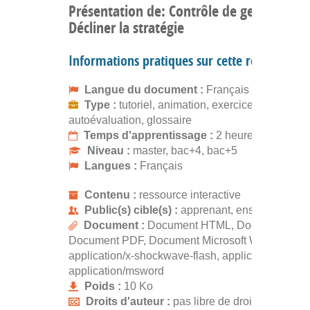
Présentation de: Contrôle de gestion :
Décliner la stratégie
Informations pratiques sur cette ressource
Langue du document :
Français
Type :
tutoriel, animation, exercice,
autoévaluation, glossaire
Temps d'apprentissage :
2 heures 50 minut
Niveau :
master, bac+4, bac+5
Langues :
Français
Contenu :
ressource interactive
Public(s) cible(s) :
apprenant, enseignant
Document :
Document HTML, Document Flas
Document PDF, Document Microsoft Word, text/ht
application/x-shockwave-flash, application/pdf,
application/msword
Poids :
10 Ko
Droits d'auteur :
pas libre de droits, gratuit