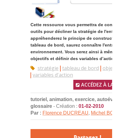
Cette ressource vous permettra de connaître les
outils pour décliner la stratégie de l'entreprise. Vo
appréhenderez le principe de construction d’un
tableau de bord, saurez connaître l'entreprise et s
environnement. Vous serez ainsi à même de fixer d
objectifs et définir des variables d’action...
stratégie
tableau de bord
objectifs
variables d'action
ACCÉDEZ À LA RESSOUR
tutoriel, animation, exercice, autoévaluation,
glossaire
- Création :
01-02-2010
Par :
Florence DUCREAU
,
Michel BOUTRY
Partagez !