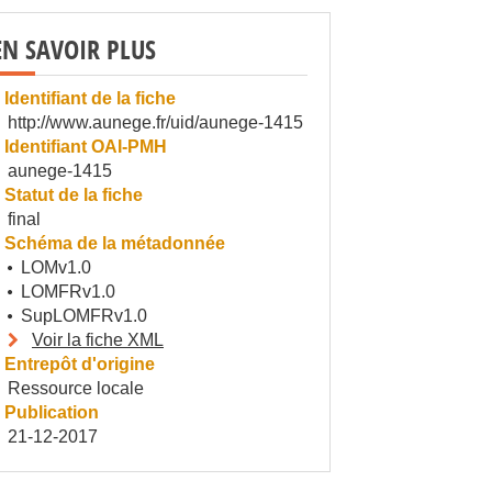
EN SAVOIR PLUS
Identifiant de la fiche
http://www.aunege.fr/uid/aunege-1415
Identifiant OAI-PMH
aunege-1415
Statut de la fiche
final
Schéma de la métadonnée
LOMv1.0
LOMFRv1.0
SupLOMFRv1.0
Voir la fiche XML
Entrepôt d'origine
Ressource locale
Publication
21-12-2017