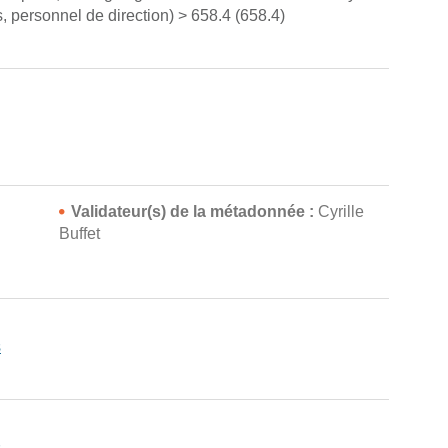
s, personnel de direction) > 658.4 (658.4)
Validateur(s) de la métadonnée :
Cyrille
n
Buffet
s
s