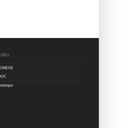
utiles
 AUNEGE
OOC
mérique