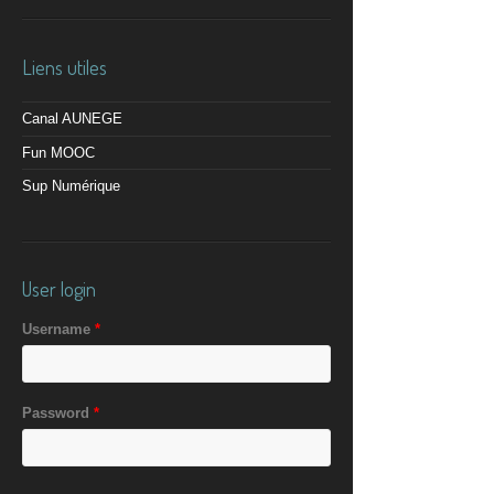
Liens utiles
Canal AUNEGE
Fun MOOC
Sup Numérique
User login
Username
*
Password
*