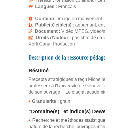
Niveau :
formation continue, licence
Langues :
Français
Contenu :
image en mouvement
Public(s) cible(s) :
apprenant, enseignant
Document :
Vidéo MPEG, video/mpeg
Droits d'auteur :
pas libre de droits, gratuit
Xerfi Canal Production
Description de la ressource pédagogique
Résumé
Precepta stratégiques a reçu Michelle Bergadaà,
professeur à l'Université de Genève, dans le cad
de son ouvrage : "Le plagiat académique".
Granularité :
grain
"Domaine(s)" et indice(s) Dewey
Recherche et me?thodes statistiques (me?thod
nature de la recherche, ouvrages interdisciplinair