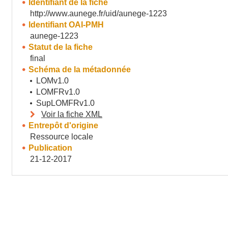
Identifiant de la fiche
http://www.aunege.fr/uid/aunege-1223
Identifiant OAI-PMH
aunege-1223
Statut de la fiche
final
Schéma de la métadonnée
LOMv1.0
LOMFRv1.0
SupLOMFRv1.0
Voir la fiche XML
Entrepôt d'origine
Ressource locale
Publication
21-12-2017