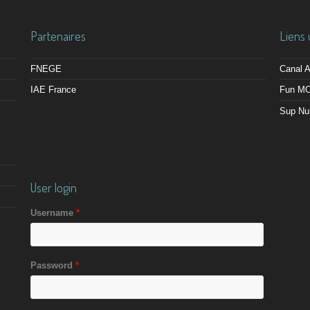
Partenaires
Liens 
FNEGE
Canal
IAE France
Fun M
Sup Nu
User login
Username
*
Password
*