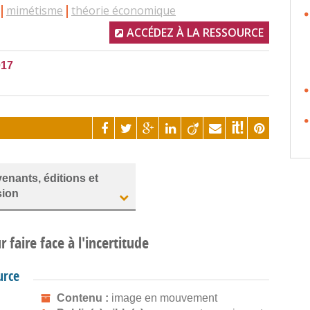
mimétisme
théorie économique
ACCÉDEZ À LA RESSOURCE
017
venants, éditions et
sion
faire face à l'incertitude
urce
Contenu :
image en mouvement