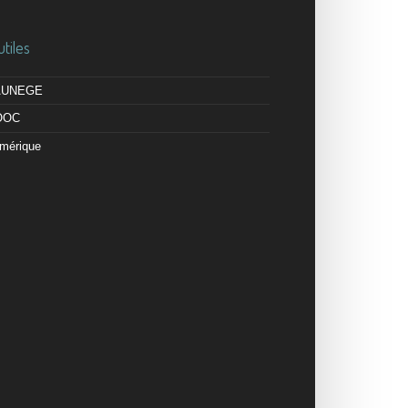
utiles
 AUNEGE
OOC
mérique