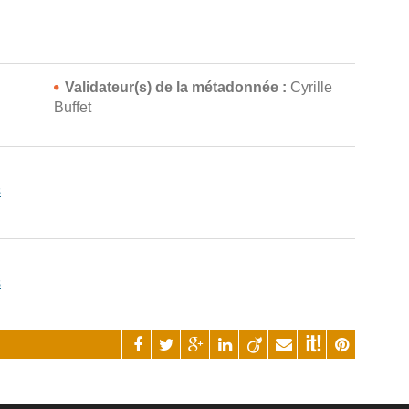
n
Validateur(s) de la métadonnée :
Cyrille
Buffet
s
s