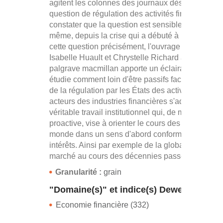
agitent les colonnes des journaux dès qu'il est
question de régulation des activités financières p
constater que la question est sensible, très sensi
même, depuis la crise qui a débuté à l'été 2007. 
cette question précisément, l'ouvrage coordonné 
Isabelle Huault et Chrystelle Richard aux edition
palgrave macmillan apporte un éclairage inédit : i
étudie comment loin d'être passifs face à la quest
de la régulation par les États des activités, les
acteurs des industries financières s'adonnent à u
véritable travail institutionnel qui, de manière
proactive, vise à orienter le cours des choses et 
monde dans un sens d'abord conforme à ses
intérêts. Ainsi par exemple de la globalisation de
marché au cours des décennies passées.
Granularité :
grain
"Domaine(s)" et indice(s) Dewey
Economie financière (332)