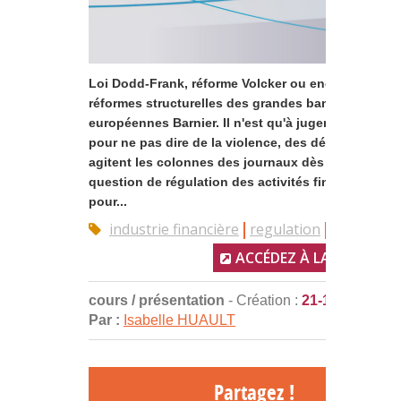
Loi Dodd-Frank, réforme Volcker ou encore projet 
réformes structurelles des grandes banques
européennes Barnier. Il n'est qu'à juger de l'intensi
pour ne pas dire de la violence, des débats qui
agitent les colonnes des journaux dès qu'il est
question de régulation des activités financières
pour...
industrie financière
regulation
banque
ACCÉDEZ À LA RESSOUR
cours / présentation
- Création :
21-12-2017
Par :
Isabelle HUAULT
Partagez !