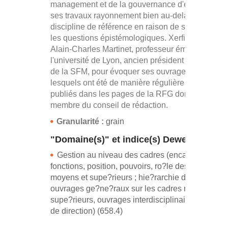
management et de la gouvernance d'entreprise, e
ses travaux rayonnement bien au-delà de sa
discipline de référence en raison de son autorité 
les questions épistémologiques. Xerfi Canal a re
Alain-Charles Martinet, professeur émérite à
l'université de Lyon, ancien président de l'AIMS e
de la SFM, pour évoquer ses ouvrages et articles
lesquels ont été de manière régulière et récurren
publiés dans les pages de la RFG dont il est
membre du conseil de rédaction.
Granularité :
grain
"Domaine(s)" et indice(s) Dewey
Gestion au niveau des cadres (encadrement ;
fonctions, position, pouvoirs, ro?le des cadres
moyens et supe?rieurs ; hie?rarchie de l'entrepris
ouvrages ge?ne?raux sur les cadres moyens et
supe?rieurs, ouvrages interdisciplinaires, person
de direction) (658.4)